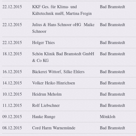
22.12.2015
KKF Ges. für Klima- und
Bad Bramstedt
Kältetechnik mnH, Martina Fregin
22.12.2015
Julius & Hans Schnoor oHG Maike
Bad Bramstedt
Schnoor
22.12.2015
Holger Thies
Bad Bramstedt
18.12.2015
Schön Klinik Bad Bramstedt GmbH
Bad Bramstedt
& Co KG
16.12.2015
Bäckerei Wittorf, Silke Ehlers
Bad Bramstedt
14.12.2015
Volker Heiko Hinrichsen
Bad Bramstedt
10.12.2015
Heidrun Meholm
Bad Bramstedt
11.12.2015
Rolf Liebschner
Bad Bramstedt
09.12.2015
Hauke Runge
Mönkloh
08.12.2015
Cord Harm Warnemünde
Bad Bramstedt