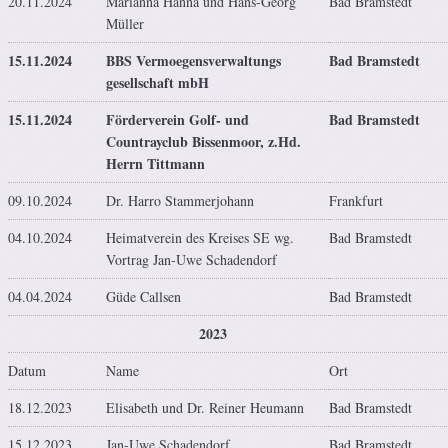
20.11.2024
Marianna Hanna und Hans-Georg
Bad Bramstedt
Müller
15.11.2024
BBS Vermoegensverwaltungs
Bad Bramstedt
gesellschaft mbH
15.11.2024
Förderverein Golf- und
Bad Bramstedt
Countrayclub Bissenmoor, z.Hd.
Herrn Tittmann
09.10.2024
Dr. Harro Stammerjohann
Frankfurt
04.10.2024
Heimatverein des Kreises SE wg.
Bad Bramstedt
Vortrag Jan-Uwe Schadendorf
04.04.2024
Güde Callsen
Bad Bramstedt
2023
Datum
Name
Ort
18.12.2023
Elisabeth und Dr. Reiner Heumann
Bad Bramstedt
15.12.2023
Jan-Uwe Schadendorf
Bad Bramstedt