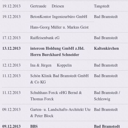
19.12.2013
Gertraude Driesen
Tangstedt
19.12.2013
BetonKontor Ingenieurbüro GmbH
Bad Bramstedt
Hans-Georg Müller u. Markus Geist
17.12.2013
Raiffeisenbank eG
Bad Bramstedt
13.12.2013
intercon Holdung GmbH z.Hd.
Kaltenkirchen
Herrn Burckhard Schneider
12.12.2013
Ina & Jürgen Koppelin
Bad Bramstedt
11.12.2013
Schön Klinik Bad Bramstedt GmbH
Bad Bramstedt
& Co KG
11.12.2013
Schuhhaus Forck oHG Bernd &
Bad Bramstedt /
Thomas Forck
Schleswig
09.12.2013
Garten- u. Landschafts-Architekt Ute
Bad Bramstedt
& Peter Block
09.12.2013
BBS
Bad Bramstedt