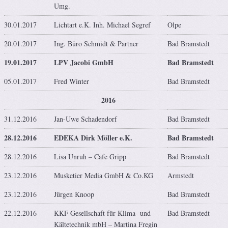
Umg.
30.01.2017
Lichtart e.K. Inh. Michael Segref
Olpe
20.01.2017
Ing. Büro Schmidt & Partner
Bad Bramstedt
19.01.2017
LPV Jacobi GmbH
Bad Bramstedt
05.01.2017
Fred Winter
Bad Bramstedt
2016
31.12.2016
Jan-Uwe Schadendorf
Bad Bramstedt
28.12.2016
EDEKA Dirk Möller e.K.
Bad Bramstedt
28.12.2016
Lisa Unruh – Cafe Gripp
Bad Bramstedt
23.12.2016
Musketier Media GmbH & Co.KG
Armstedt
23.12.2016
Jürgen Knoop
Bad Bramstedt
22.12.2016
KKF Gesellschaft für Klima- und
Bad Bramstedt
Kältetechnik mbH – Martina Fregin