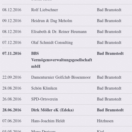
08.12.2016
Rolf Liebschner
Bad Bramstedt
09.12.2016
Heidrun & Dag Meholm
Bad Bramstedt
08.12.2016
Elisabeth & Dr. Reiner Heumann
Bad Bramstedt
07.12.2016
Olaf Schmidt Consulting
Bad Bramstedt
07.11.2016
BBS
Bad Bramstedt
Vermögensverwaltungsgesellschaft
mbH
22.09.2016
Damenturnier Golfclub Bissenmoor
Bad Bramstedt
28.08.2016
Schön Kliniken
Bad Bramstedt
26.08.2016
SPD-Ortsverein
Bad Bramstedt
28.06.2016
Dirk Möller eK (Edeka)
Bad Bramstedt
07.06.2016
Hans-Joachim Heldt
Hitzhusen
03.05.2016
Mona Dreisow
Kiel