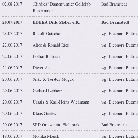
02.08.2017
„Birdies“ Damenturnier Golfclub
Bad Bramstedt
Bissenmoor
20.07.2017
EDEKA Dirk Möller e.K.
Bad Bramstedt
28.07.2017
Rudolf Gutsche
wg. Eleonora Buttm
22.06.2017
Alice & Ronald Ries
wg. Eleonora Buttm
22.06.2017
Lothar Buttmann
wg. Eleonora Buttm
21.06.2017
Dieter Ast
wg. Eleonora Buttm
20.06.2017
Silke & Torsten Mogck
wg. Eleonora Buttm
20.06.2017
Gerhard Lebherz
wg. Eleonora Buttm
20.06.2017
Ursula & Karl-Heinz Wichmann
wg. Eleonora Buttm
20.06.2017
Klaus Gerdes
wg. Eleonora Buttm
20.06.2017
SPD Ortsverein, Flohmarkt
Bad Bramstedt
19.06.2017
Monika Mogck
wg. Eleonora Buttm