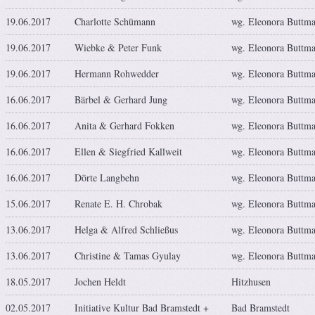
19.06.2017
Charlotte Schümann
wg. Eleonora Buttm
19.06.2017
Wiebke & Peter Funk
wg. Eleonora Buttm
19.06.2017
Hermann Rohwedder
wg. Eleonora Buttm
16.06.2017
Bärbel & Gerhard Jung
wg. Eleonora Buttm
16.06.2017
Anita & Gerhard Fokken
wg. Eleonora Buttm
16.06.2017
Ellen & Siegfried Kallweit
wg. Eleonora Buttm
16.06.2017
Dörte Langbehn
wg. Eleonora Buttm
15.06.2017
Renate E. H. Chrobak
wg. Eleonora Buttm
13.06.2017
Helga & Alfred Schließus
wg. Eleonora Buttm
13.06.2017
Christine & Tamas Gyulay
wg. Eleonora Buttm
18.05.2017
Jochen Heldt
Hitzhusen
02.05.2017
Initiative Kultur Bad Bramstedt +
Bad Bramstedt