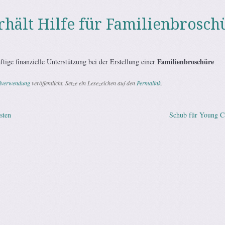
rhält Hilfe für Familienbrosch
Familienbroschüre
tige finanzielle Unterstützung bei der Erstellung einer
elverwendung
veröffentlicht. Setze ein Lesezeichen auf den
Permalink
.
sten
Schub für Young C
vigation