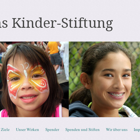
s Kinder-Stiftung
Ziele
Unser Wirken
Spender
Spenden und Stiften
Wir über uns
Imp