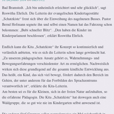
Bad Bramstedt. „Ich bin unheimlich erleichtert und sehr glücklich“, sagt
Roswitha Ehrlich. Die Leiterin der evangelischen Kindertagesstätte
„Schatzkiste“ freut sich über die Einweihung des nagelneuen Busses. Pastor
Bernd Hofmann segnete ihn und selbst einen Namen hat das Fahrzeug schon
bekommen: „Bubi schneller Blitz“. „Den haben die Kinder im
Kinderparlament beschlossen“, erklärt Roswitha Ehrlich.
Endlich kann die Kita „Schatzkiste“ ihr Konzept so kontinuierlich und
verlässlich anbieten, wie es sich die Leiterin schon lange gewünscht hat.
„Zu unserem pädagogischen Ansatz gehört es, Wahrnehmungs- und
Bewegungserfahrungen verschiedenster Art zu ermöglichen. Nachweislich
wirken sich diese grundlegend auf die gesamte kindliche Entwicklung aus.
Das heißt, ein Kind, das sich viel bewegt, fördert dadurch den Bereich im
Gehirn, der unter anderem für das Fortbilden des Sprachzentrums
verantwortlich ist“, erklärte die Kita-Leiterin.
Am besten sei es für die Kleinen, sich in der freien Natur aufzuhalten, so
die erfahrene Pädagogin. Die Kita „Schatzkiste“ hat deswegen auch eine
Waldgruppe, die so gut wie nie im Kindergarten selbst anwesend ist.
Die anderen fünf Gruppen sollen normalerweise ein Mal wöchentlich in