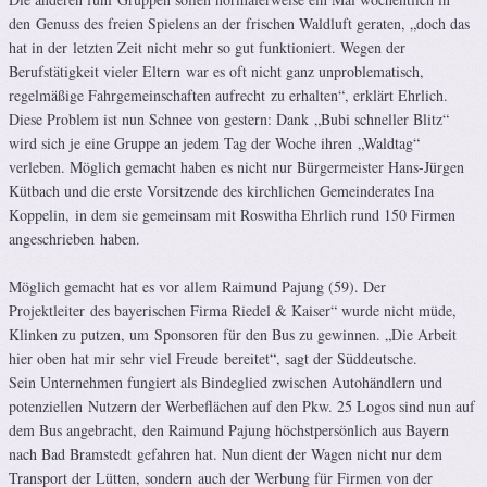
den Genuss des freien Spielens an der frischen Waldluft geraten, „doch das
hat in der letzten Zeit nicht mehr so gut funktioniert. Wegen der
Berufstätigkeit vieler Eltern war es oft nicht ganz unproblematisch,
regelmäßige Fahrgemeinschaften aufrecht zu erhalten“, erklärt Ehrlich.
Diese Problem ist nun Schnee von gestern: Dank „Bubi schneller Blitz“
wird sich je eine Gruppe an jedem Tag der Woche ihren „Waldtag“
verleben. Möglich gemacht haben es nicht nur Bürgermeister Hans-Jürgen
Kütbach und die erste Vorsitzende des kirchlichen Gemeinderates Ina
Koppelin, in dem sie gemeinsam mit Roswitha Ehrlich rund 150 Firmen
angeschrieben haben.
Möglich gemacht hat es vor allem Raimund Pajung (59). Der
Projektleiter des bayerischen Firma Riedel & Kaiser“ wurde nicht müde,
Klinken zu putzen, um Sponsoren für den Bus zu gewinnen. „Die Arbeit
hier oben hat mir sehr viel Freude bereitet“, sagt der Süddeutsche.
Sein Unternehmen fungiert als Bindeglied zwischen Autohändlern und
potenziellen Nutzern der Werbeflächen auf den Pkw. 25 Logos sind nun auf
dem Bus angebracht, den Raimund Pajung höchstpersönlich aus Bayern
nach Bad Bramstedt gefahren hat. Nun dient der Wagen nicht nur dem
Transport der Lütten, sondern auch der Werbung für Firmen von der