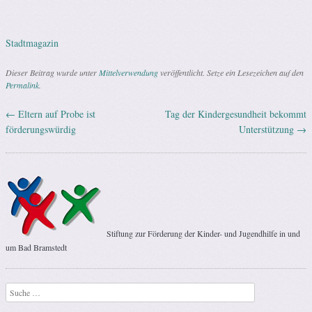
Stadtmagazin
Dieser Beitrag wurde unter
Mittelverwendung
veröffentlicht. Setze ein Lesezeichen auf den
Permalink
.
←
Eltern auf Probe ist
Tag der Kindergesundheit bekommt
Artikel-Navigation
förderungswürdig
Unterstützung
→
Stiftung zur Förderung der Kinder- und Jugendhilfe in und
um Bad Bramstedt
Suchen