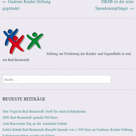
←
Gudruns Kinder-Stiftung
DKSB ist der erste
Artikel-Navigation
gegründet
Spendenempfänger
→
Stiftung zur Förderung der Kinder- und Jugendhilfe in und
um Bad Bramstedt
Suchen
NEUESTE BEITRÄGE
Tote Vögel in Bad Bramstedt: Stoff für einen Schülerkrimi
SPD Bad Bramstedt spendet 500 Euro
Anti-Rassismus-Tag an der Auenland-Schule
Schön Klinik Bad Bramstedt übergibt Spende von 1.500 Euro an Gudruns Kinder-Stiftung
Schulranzenaktion wieder ein Erfolg.