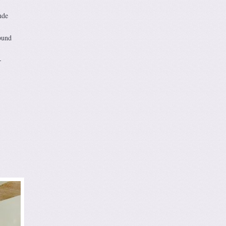
nde
bund
-
o