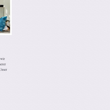
 wir
serer
Unser