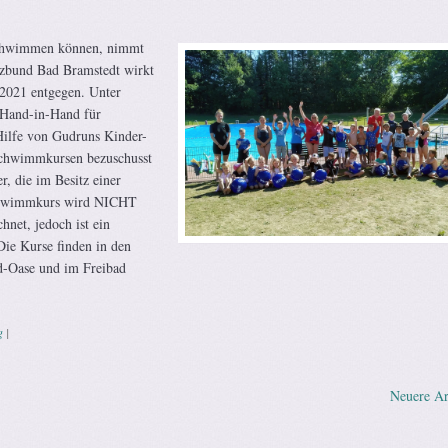
Schwimmen können, nimmt
tzbund Bad Bramstedt wirkt
 2021 entgegen. Unter
„Hand-in-Hand für
ilfe von Gudruns Kinder-
Schwimmkursen bezuschusst
, die im Besitz einer
Schwimmkurs wird NICHT
hnet, jedoch ist ein
Die Kurse finden in den
d-Oase und im Freibad
g
|
Neuere Ar
vigation