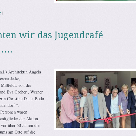
g
|
ten wir das Jugendcafé
 ….
n.l.) Architektin Angela
erena Jeske,
 Mißfeldt, von der
and Eva Groher , Werner
erin Christine Daue, Bodo
adendorf *.
n Personen waren
mitglieder der Aktion
 vor über 50 Jahren die
rums am Orte auf die