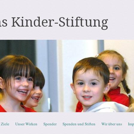
s Kinder-Stiftung
Ziele
Unser Wirken
Spender
Spenden und Stiften
Wir über uns
Imp