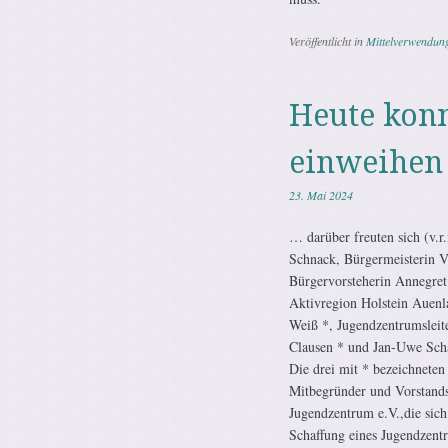
Veröffentlicht in
Mittelverwendun
Heute konn
einweihen
23. Mai 2024
… darüber freuten sich (v.r.
Schnack, Bürgermeisterin V
Bürgervorsteherin Annegret
Aktivregion Holstein Auenl
Weiß *, Jugendzentrumsleit
Clausen * und Jan-Uwe Sch
Die drei mit * bezeichnete
Mitbegründer und Vorstands
Jugendzentrum e.V.,die sich
Schaffung eines Jugendzent