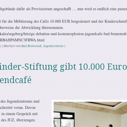
tgebäude dafür als Provisiorium angeschafft … nun wird es endlich eine passe
t für die Möblierung des Cafés 10.000 EUR beigesteuert und der Kinderschutz
icherweise die Abwicklung übernommen.
kales/segeberg/hitzige-debatten-und-kostenexplosion-jugendcafe-bad-bramstedt
GERBAHP6MNC3FRWA.html
g
|
Markiert mit
Bad Bramstedt
,
Jugendzentrum
|
nder-Stiftung gibt 10.000 Eur
gendcafé
des Jugendzentrums und
schreitet voran. Davon
t in einem Gespräch mit
n des JUZ, überzeugen.