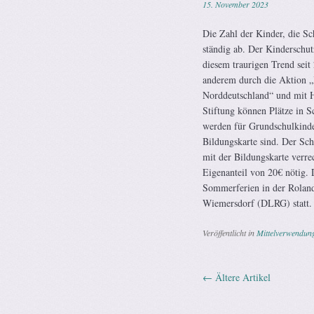
15. November 2023
Die Zahl der Kinder, die 
ständig ab. Der Kinderschu
diesem traurigen Trend seit
anderem durch die Aktion 
Norddeutschland“ und mit H
Stiftung können Plätze in 
werden für Grundschulkinder
Bildungskarte sind. Der 
mit der Bildungskarte verrec
Eigenanteil von 20€ nötig. 
Sommerferien in der Rolan
Wiemersdorf (DLRG) statt.
Veröffentlicht in
Mittelverwendun
←
Ältere Artikel
Artikel-Na