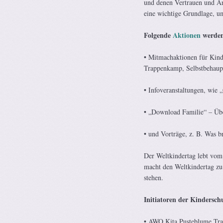
und denen Vertrauen und An
eine wichtige Grundlage, u
Folgende
Aktionen
werden
• Mitmachaktionen für Kinde
Trappenkamp, Selbstbehaupt
• Infoveranstaltungen, wie
• „Download Familie“ – Übe
• und Vorträge, z. B. Was b
Der Weltkindertag lebt vom
macht den Weltkindertag zu
stehen.
Initiatoren der Kindersch
• AWO Kita Pusteblume Tr