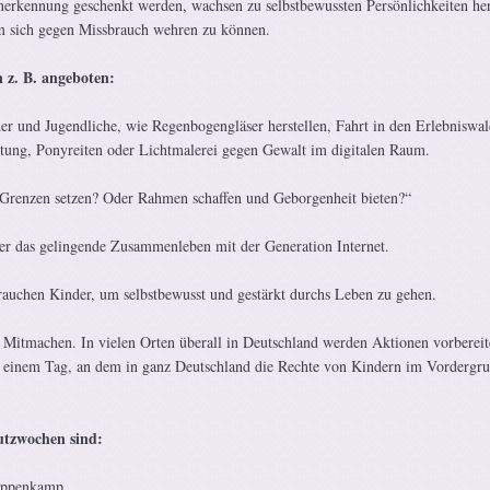
erkennung geschenkt werden, wachsen zu selbstbewussten Persönlichkeiten he
m sich gegen Missbrauch wehren zu können.
 z. B. angeboten:
r und Jugendliche, wie Regenbogengläser herstellen, Fahrt in den Erlebniswal
ung, Ponyreiten oder Lichtmalerei gegen Gewalt im digitalen Raum.
 „Grenzen setzen? Oder Rahmen schaffen und Geborgenheit bieten?“
r das gelingende Zusammenleben mit der Generation Internet.
rauchen Kinder, um selbstbewusst und gestärkt durchs Leben zu gehen.
 Mitmachen. In vielen Orten überall in Deutschland werden Aktionen vorbereit
 einem Tag, an dem in ganz Deutschland die Rechte von Kindern im Vordergr
utzwochen sind:
appenkamp