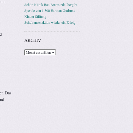
ran,
Schön Klinik Bad Bramstedt übergibt
Spende von 1.500 Euro an Gudruns
Kinder-Stiftung
Schulranzenaktion wieder ein Erfolg.
d
ARCHIV
Archiv
et. Das
und