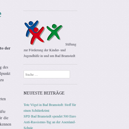
e
Stiftung
to der
zur Förderung der Kinder- und
Jugendhilfe in und um Bad Bramstedt
g des
elpunkt
Suchen
 zu
NEUESTE BEITRÄGE
eten
Tote Vögel in Bad Bramstedt: Stoff für
einen Schülerkrimi
äfte
SPD Bad Bramstedt spendet 500 Euro
r die
Anti-Rassismus-Tag an der Auenland-
 kennen
Schule