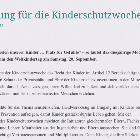
ung für die Kinderschutzwoch
52
elen unserer Kinder … Platz für Gefühle“ – so lautet das diesjährige Mot
um den Weltkindertag am Samstag, 20. September.
ren der Kinderschutzwoche das Recht der Kinder im Artikel 12 Berücksichtigun
6 Schutz der Privatsphäre und Ehre der Kinderrechtskonventionen in den Mitt
echt darauf „Nein“ zu sagen, ihren Willen frei zu äußern und sich zurückziehen
tärken und sie zu selbstbewussten Menschen erziehen.
hte für das Thema sensibilisieren, Handwerkszeug im Umgang mit Kindern bi
Prävention aufzeigen, damit Kinder gestärkt durchs Leben gehen. Mit den
 der Kinderschutzwochen möchten die Initiatoren gleichermaßen Eltern, Fachkr
und Lehrer, Mitarbeiter aus der Jugendarbeit und Eltern ansprechen. Sie sind fü
chtige Vertrauenspersonen und Multiplikatoren. Denn Kinder, die ihre Stärken