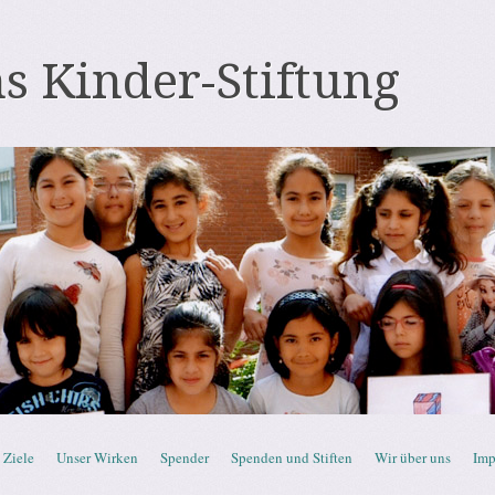
s Kinder-Stiftung
Ziele
Unser Wirken
Spender
Spenden und Stiften
Wir über uns
Imp